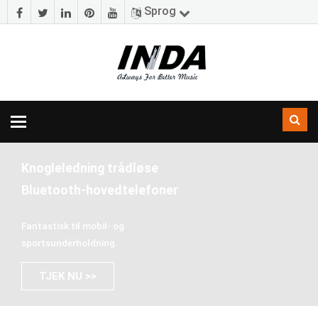
Sprog
Skift
navigation
Knogleledning trådløse
Bluetooth-hovedtelefoner
Fantastisk til mobil- og
sportsunderholdning.
TJEK NU >>